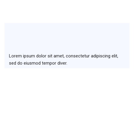
Lorem ipsum dolor sit amet, consectetur adipiscing elit,
sed do eiusmod tempor diver.
+123 (4567) 890
info@seon.com
380 St Kilda Road, Melbourne VIC 3004, Australia
Links
Home