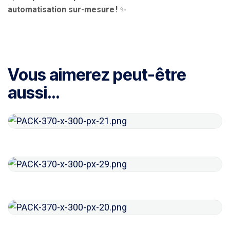
automatisation sur-mesure !
✨
Vous aimerez peut-être
aussi…
SITE VITRINE 5 PAGES
€
1,890.00
–
€
3,715.00
LOGO PREMIUM
€
397.00
MAINTENANCE WORDPRESS
€
97.00
–
€
1,997.00
SEO ELITE